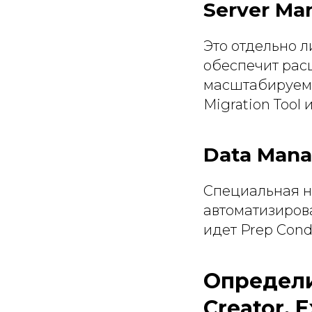
Server Ma
Это отдельно л
обеспечит рас
масштабируемос
Migration Tool 
Data Man
Специальная на
автоматизирова
идет Prep Condu
Определи
Creator, 