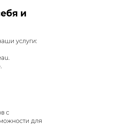
себя и
наши услуги:
au.
.
в с
зможности для