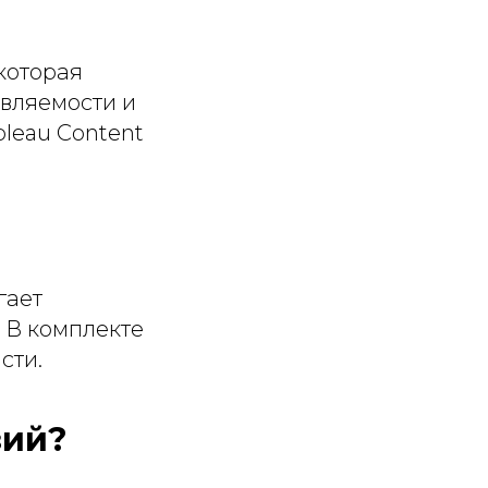
 которая
вляемости и
bleau Content
гает
. В комплекте
сти.
зий?