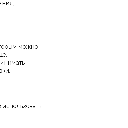
ания,
оторым можно
ще.
ринимать
вки.
о использовать