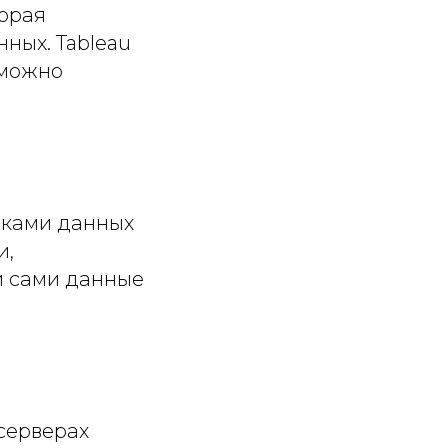
торая
ных. Tableau
 можно
иками данных
и,
и сами данные
серверах