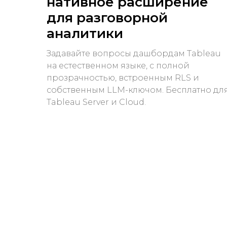
нативное расширение
для разговорной
аналитики
Задавайте вопросы дашбордам Tableau
на естественном языке, с полной
прозрачностью, встроенным RLS и
собственным LLM-ключом. Бесплатно дл
Tableau Server и Cloud.