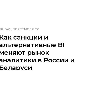
FRIDAY, SEPTEMBER 20
Как санкции и
альтернативные BI
меняют рынок
аналитики в России и
Беларуси
Обзор последних тенденций на
локальных рынках бизнес-аналитики