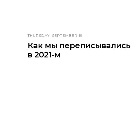
THURSDAY, SEPTEMBER 19
Как мы переписывались
в 2021-м
Картинки о текстах, которые писала
команда Vizuators в прошлом году