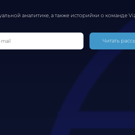
уальной аналитике, а также историйки о команде Viz
Читать расс