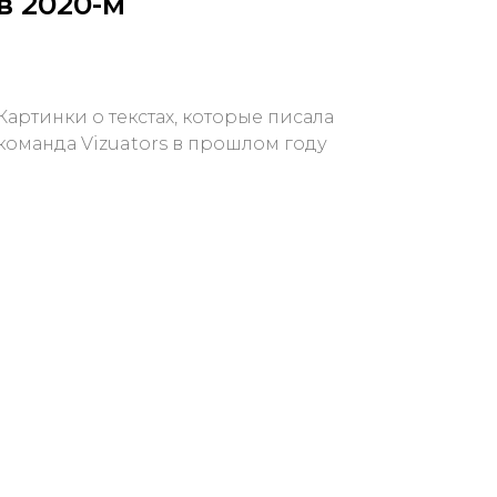
в 2020-м
Картинки о текстах, которые писала
команда Vizuators в прошлом году