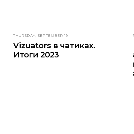
THURSDAY, SEPTEMBER 19
Vizuators в чатиках.
Итоги 2023
Картинки о текстах, которые писала
команда Vizuators в прошлом году c
ретроспективой до 2021-го