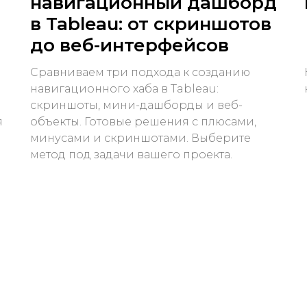
навигационный дашборд
в Tableau: от скриншотов
до веб-интерфейсов
Сравниваем три подхода к созданию
навигационного хаба в Tableau:
скриншоты, мини-дашборды и веб-
я
объекты. Готовые решения с плюсами,
минусами и скриншотами. Выберите
метод под задачи вашего проекта.